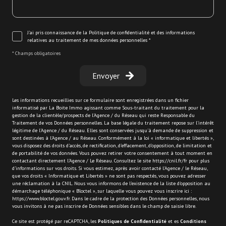
J'ai pris connaissance de la Politique de confidentialité et des informations
relatives au traitement de mes données personnelles *
* Champs obligatoires
Envoyer
Les informations recueillies sur ce formulaire sont enregistrées dans un fichier
informatisé par La Boite Immo agissant comme Sous-traitant du traitement pour la
gestion de la clientèle/prospects de l'Agence / du Réseau qui reste Responsable du
Traitement de vos Données personnelles. La base légale du traitement repose sur l'intérêt
légitime de l'Agence / du Réseau. Elles sont conservées jusqu'à demande de suppression et
sont destinées à l'Agence / au Réseau. Conformément à la loi « informatique et libertés »,
vous disposez des droits d’accès, de rectification, d’effacement, d’opposition, de limitation et
de portabilité de vos données. Vous pouvez retirer votre consentement à tout moment en
contactant directement l’Agence / Le Réseau. Consultez le site
https://cnil.fr/fr
pour plus
d’informations sur vos droits. Si vous estimez, après avoir contacté l'Agence / le Réseau,
que vos droits « Informatique et Libertés » ne sont pas respectés, vous pouvez adresser
une réclamation à la CNIL. Nous vous informons de l’existence de la liste d'opposition au
démarchage téléphonique « Bloctel », sur laquelle vous pouvez vous inscrire ici :
https://www.bloctel.gouv.fr
. Dans le cadre de la protection des Données personnelles, nous
vous invitons à ne pas inscrire de Données sensibles dans le champ de saisie libre.
Ce site est protégé par reCAPTCHA, les
Politiques de Confidentialité
et es
Conditions