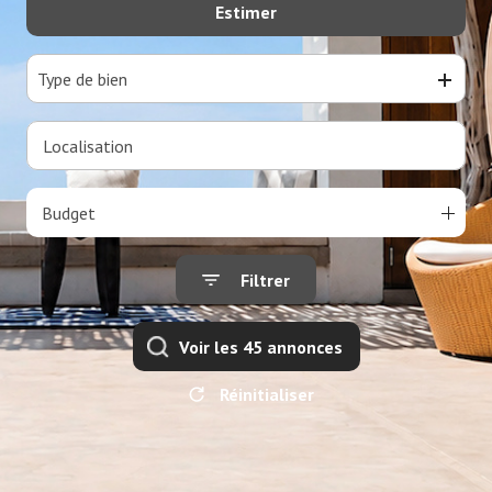
Estimer
De l'ancien
Type de bien
Budget
Filtrer
Voir les
45
annonces
Réinitialiser