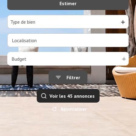
Estimer
De l'ancien
Type de bien
Budget
Filtrer
Voir les
45
annonces
Réinitialiser