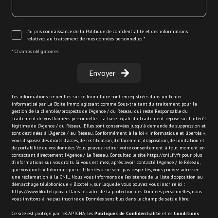
J'ai pris connaissance de la Politique de confidentialité et des informations
relatives au traitement de mes données personnelles *
* Champs obligatoires
Envoyer
Les informations recueillies sur ce formulaire sont enregistrées dans un fichier
informatisé par La Boite Immo agissant comme Sous-traitant du traitement pour la
gestion de la clientèle/prospects de l'Agence / du Réseau qui reste Responsable du
Traitement de vos Données personnelles. La base légale du traitement repose sur l'intérêt
légitime de l'Agence / du Réseau. Elles sont conservées jusqu'à demande de suppression et
sont destinées à l'Agence / au Réseau. Conformément à la loi « informatique et libertés »,
vous disposez des droits d’accès, de rectification, d’effacement, d’opposition, de limitation et
de portabilité de vos données. Vous pouvez retirer votre consentement à tout moment en
contactant directement l’Agence / Le Réseau. Consultez le site
https://cnil.fr/fr
pour plus
d’informations sur vos droits. Si vous estimez, après avoir contacté l'Agence / le Réseau,
que vos droits « Informatique et Libertés » ne sont pas respectés, vous pouvez adresser
une réclamation à la CNIL. Nous vous informons de l’existence de la liste d'opposition au
démarchage téléphonique « Bloctel », sur laquelle vous pouvez vous inscrire ici :
https://www.bloctel.gouv.fr
. Dans le cadre de la protection des Données personnelles, nous
vous invitons à ne pas inscrire de Données sensibles dans le champ de saisie libre.
Ce site est protégé par reCAPTCHA, les
Politiques de Confidentialité
et es
Conditions