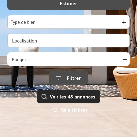
Estimer
De l'ancien
Type de bien
Budget
Filtrer
Voir les
45
annonces
Réinitialiser