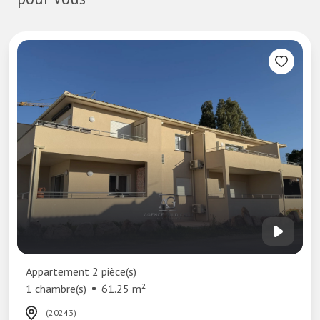
ppartement 2 pièce(s)
 chambre(s)
61.25 m²
(20243)