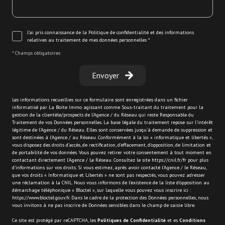
J'ai pris connaissance de la Politique de confidentialité et des informations
relatives au traitement de mes données personnelles *
* Champs obligatoires
Envoyer
Les informations recueillies sur ce formulaire sont enregistrées dans un fichier
informatisé par La Boite Immo agissant comme Sous-traitant du traitement pour la
gestion de la clientèle/prospects de l'Agence / du Réseau qui reste Responsable du
Traitement de vos Données personnelles. La base légale du traitement repose sur l'intérêt
légitime de l'Agence / du Réseau. Elles sont conservées jusqu'à demande de suppression et
sont destinées à l'Agence / au Réseau. Conformément à la loi « informatique et libertés »,
vous disposez des droits d’accès, de rectification, d’effacement, d’opposition, de limitation et
de portabilité de vos données. Vous pouvez retirer votre consentement à tout moment en
contactant directement l’Agence / Le Réseau. Consultez le site
https://cnil.fr/fr
pour plus
d’informations sur vos droits. Si vous estimez, après avoir contacté l'Agence / le Réseau,
que vos droits « Informatique et Libertés » ne sont pas respectés, vous pouvez adresser
une réclamation à la CNIL. Nous vous informons de l’existence de la liste d'opposition au
démarchage téléphonique « Bloctel », sur laquelle vous pouvez vous inscrire ici :
https://www.bloctel.gouv.fr
. Dans le cadre de la protection des Données personnelles, nous
vous invitons à ne pas inscrire de Données sensibles dans le champ de saisie libre.
Ce site est protégé par reCAPTCHA, les
Politiques de Confidentialité
et es
Conditions